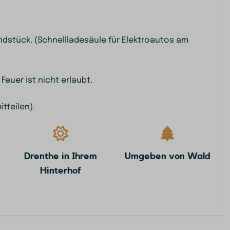
n
dstück. (Schnellladesäule für Elektroautos am
Freien
 Feuer ist nicht erlaubt.
enst
tteilen).
ür
ür Elektroautos
Drenthe in Ihrem
Umgeben von Wald
Hinterhof