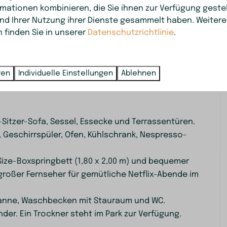
mationen kombinieren, die Sie ihnen zur Verfügung geste
Badewanne
as Ferienhaus in jeder Jahreszeit angenehm
und Ihrer Nutzung ihrer Dienste gesammelt haben. Weitere
 finden Sie in unserer
Datenschutzrichtlinie
.
Außenbereich
und Natur genießen möchten. Du spazierst direkt in
e 't Nije Hemelriek. Auch kulinarisch musst du
 Waldes
Parken: 2
ant, in dem du lecker essen kannst. Die Umgebung ist
Esstisch für draußen
ren
Individuelle Einstellungen
Ablehnen
owie beeindruckenden Hünengräbern in der Nähe.
Terrasse
Liegestühle
sonne
Lounge-Set
itzer-Sofa, Sessel, Essecke und Terrassentüren.
Garten
 Geschirrspüler, Ofen, Kühlschrank, Nespresso-
d Trocknen
Zugriff auf
ize-Boxspringbett (1,80 x 2,00 m) und bequemer
Erdgeschoss
großer Fernseher für gemütliche Netflix-Abende im
stell
anne, Waschbecken mit Stauraum und WC.
r. Ein Trockner steht im Park zur Verfügung.
ne