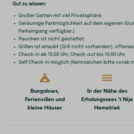
Gut zu wissen:
Sport und Aktivitäten
Parkanlage
Großer Garten mit viel Privatsphäre.
Geräumige Parkmöglichkeit auf dem eigenen Grun
Fahrradverleih
Parkplätze
Parkeingang verfügbar.)
Boulespiel
Rauchen ist nicht gestattet.
Spielplatz im 
Grillen ist erlaubt (Grill nicht vorhanden), offenes
Schaukeln
Check-in ab 15:00 Uhr, Check-out bis 10:00 Uhr.
Frühstücksdi
Self Check-in möglich (Kennzeichen bitte vorab mi
Ladestation f
Elektrofahrräder
Ladestation f
Bungalows,
In der Nähe des
Ferienvillen und
Erholungssees 't Nije
kleine Häuser
Hemelriek