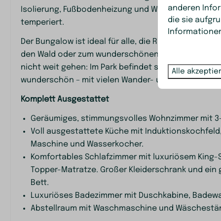
anderen Infor
Isolierung, Fußbodenheizung und Wärmepumpe ist d
die sie aufgr
temperiert.
Informationen
Heizung und Kühlung
Standort
Der Bungalow ist ideal für alle, die Ruhe, Freiraum 
den Wald oder zum wunderschönen azurblauen Badese
Fußbodenheizung
Am Rande des
nicht weit gehen: Im Park befindet sich ein Restaur
Schatten
Alle akzeptie
wunderschön – mit vielen Wander- und Radwegen s
Ruhige Lage
Abendsonne
Komplett Ausgestattet
Nachmittags
Geräumiges, stimmungsvolles Wohnzimmer mit 3-S
Freistehend
Voll ausgestattete Küche mit Induktionskochfeld,
Sicherheit
Maschine und Wasserkocher.
Waschen un
Komfortables Schlafzimmer mit luxuriösem King-S
Bildschirme
Eisen
Topper-Matratze. Großer Kleiderschrank und ein 
Rauchmelder
Trocknungsge
Bett.
Bügelbrett
Luxuriöses Badezimmer mit Duschkabine, Badew
Hoover
Abstellraum mit Waschmaschine und Wäschestände
Waschmaschi