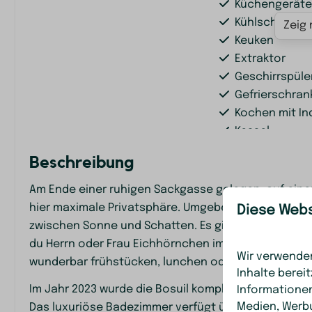
Küchengerät
Kühlschrank
Zeig 
Keuken
Extraktor
Geschirrspüle
Gefrierschran
Kochen mit In
Kessel
Kaffeetassen
Beschreibung
Toaster
Backofen
Am Ende einer ruhigen Sackgasse gelegen, auf ein
hier maximale Privatsphäre. Umgeben von Bäumen u
Diese Webs
Familie/Kinder
Schlafzimm
zwischen Sonne und Schatten. Es gibt einen Blumen
du Herrn oder Frau Eichhörnchen im Garten. Unter d
Brettspiele
Doppelbett: 1
Wir verwenden
wunderbar frühstücken, lunchen oder zu Abend esse
Inhalte berei
Im Jahr 2023 wurde die Bosuil komplett renoviert u
Informationen
Medien, Werbu
Das luxuriöse Badezimmer verfügt über eine Badew