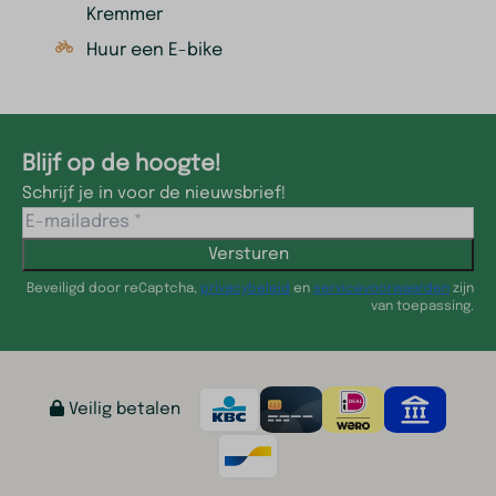
Kremmer
Huur een E-bike
Blijf op de hoogte!
Schrijf je in voor de nieuwsbrief!
Versturen
Beveiligd door reCaptcha,
privacybeleid
en
servicevoorwaarden
zijn
van toepassing.
Veilig betalen