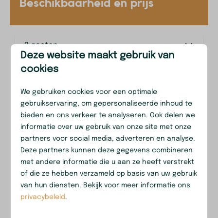
Beschikbaarheid en prijs
2 gasten
Deze website maakt gebruik van
cookies
za
08-08-2026
di
11-08-2026
We gebruiken cookies voor een optimale
vr
za
zo
gebruikservaring, om gepersonaliseerde inhoud te
7 aug
8 aug
9 aug
bieden en ons verkeer te analyseren. Ook delen we
—
—
—
informatie over uw gebruik van onze site met onze
1 nacht
partners voor social media, adverteren en analyse.
—
—
—
2 nachten
Deze partners kunnen deze gegevens combineren
met andere informatie die u aan ze heeft verstrekt
—
—
—
3 nachten
of die ze hebben verzameld op basis van uw gebruik
van hun diensten. Bekijk voor meer informatie ons
—
—
—
4 nachten
privacybeleid
.
—
—
—
5 nachten