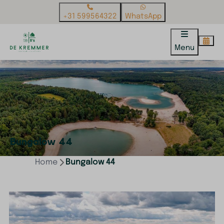
+31 599564322
WhatsApp
Menu
Bungalow 44
Home
Bungalow 44