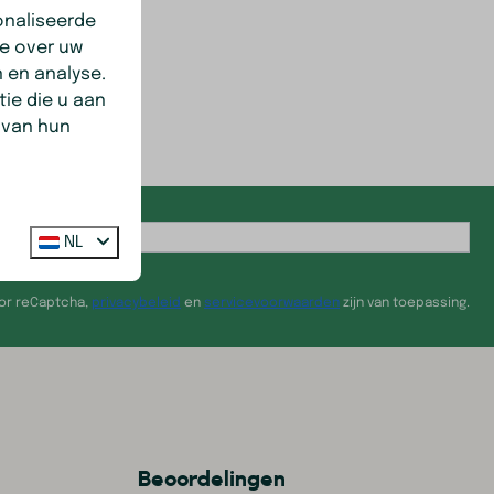
onaliseerde
ie over uw
 en analyse.
ie die u aan
 van hun
NL
oor reCaptcha,
privacybeleid
en
servicevoorwaarden
zijn van toepassing.
Beoordelingen