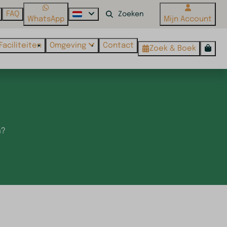
FAQ
WhatsApp
Mijn Account
Faciliteiten
Omgeving
Contact
Zoek & Boek
n?