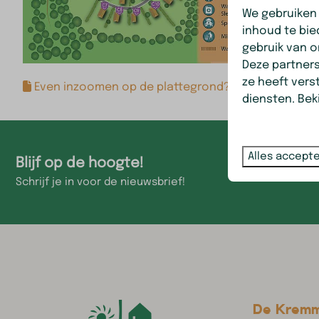
We gebruiken
inhoud te bie
gebruik van o
Deze partner
ze heeft vers
Even inzoomen op de plattegrond? Klik hier
diensten. Bek
Alles accept
Blijf op de hoogte!
Schrijf je in voor de nieuwsbrief!
De Krem