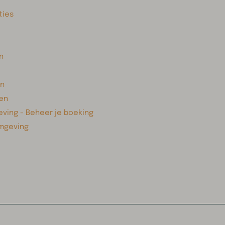
ies
n
n
en
ving - Beheer je boeking
mgeving