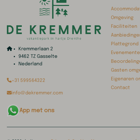
Accommodat
Omgeving
Faciliteiten
Aanbiedinge
Plattegrond
Kremmerlaan 2
Evenemente
9462 TZ Gasselte
Beoordeling
Nederland
Gasten omge
Eigenaren o
+31 599564322
Contact
info@dekremmer.com
App met ons