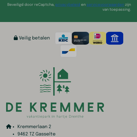
Beveiligd door reCaptcha,
privacybeleid
en
servicevoorwaarden
zijn
van toepassing.
Veilig betalen
Kremmerlaan 2
9462 TZ Gasselte