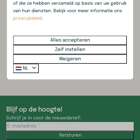
Emailadres (van boeking)
of die ze hebben verzameld op basis van uw gebruik
van hun diensten. Bekijk voor meer informatie ons
privacybeleid
.
Wanneer wil je de escape kist spelen?
—
:
Alles accepteren
Tijdstip voor voor het ophalen van de escape
kist kan om 10:30 of 16:30 uur
Zelf instellen
Versturen
Weigeren
Beveiligd door reCaptcha,
privacybeleid
en
servicevoorwaarden
NL
zijn van toepassing.
Blijf op de hoogte!
Schrijf je in voor de nieuwsbrief!
Versturen