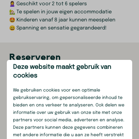
Geschikt voor 2 tot 6 spelers
Te spelen in jouw eigen accommodatie
Kinderen vanaf 8 jaar kunnen meespelen
Spanning en sensatie gegarandeerd!
Reserveren
Deze website maakt gebruik van
Dit spel kun je
dagelijks bij de receptie
cookies
reserveren
, met ophaaltijden
10:30 uur
of
16:30
uur
. De Escape-kist is erg populair, dus we raden
We gebruiken cookies voor een optimale
aan om vooraf te reserveren via het
gebruikservaring, om gepersonaliseerde inhoud te
aanvraagformulier
.
bieden en ons verkeer te analyseren. Ook delen we
informatie over uw gebruik van onze site met onze
partners voor social media, adverteren en analyse.
Naam
Deze partners kunnen deze gegevens combineren
met andere informatie die u aan ze heeft verstrekt