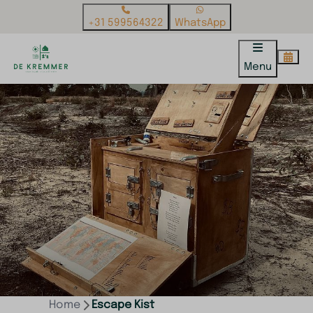
+31 599564322
WhatsApp
Menu
Home
Escape Kist