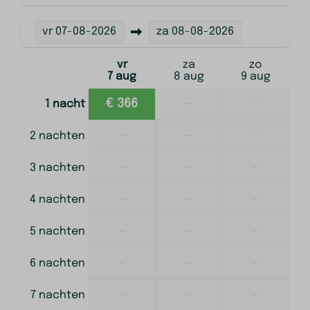
Gelijkvloers
vr
07-08-2026
za
08-08-2026
Sport en activiteiten
vr
za
zo
Fietsverhuur
7 aug
8 aug
9 aug
€ 366
—
—
1 nacht
Parkvoorzieningen
—
—
—
2 nachten
Parkeerplaatsen
Jeu de Boules
—
—
—
3 nachten
Buitenspeeltuin
Schommels
—
—
—
4 nachten
Oplaadpunt elektrische auto
Oplaadpunt elektrische fietsen
—
—
—
5 nachten
Ontbijtservice
—
—
—
6 nachten
—
—
—
7 nachten