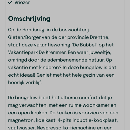
Vriezer
Inductie kookplaats
Omschrijving
Waterkoker
Keukengerei
Op de Hondsrug, in de boswachterij
Magnetron
Gieten/Borger van de oer provincie Drenthe,
Oven
staat deze vakantiewoning "De Babbel" op het
Koelkast
Vakantiepark De Kremmer. Een waar juweeltje,
Pannen
omringd door de adembenemende natuur. Op
vakantie met kinderen? In deze bungalow is dat
Woonkamer
echt ideaal! Geniet met het hele gezin van een
heerlijk verblijf.
Hoekbank
Entertainment
De bungalow biedt het ultieme comfort dat je
mag verwachten, met een ruime woonkamer en
TV
een open keuken. De keuken is voorzien van een
AM/FM radio
magnetron, koelkast, 4-pits inductie-kookplaat,
Smart TV
vaatwasser, Nespresso koffiemachine en een