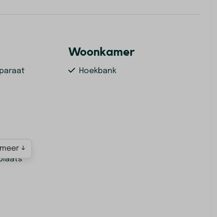
Woonkamer
pparaat
Hoekbank
meer ↓
plaats