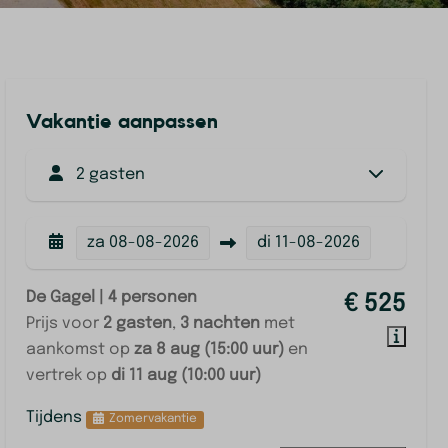
Vakantie aanpassen
2 gasten
za
08-08-2026
di
11-08-2026
De Gagel | 4 personen
€ 525
Prijs voor
2 gasten
,
3 nachten
met
aankomst op
za 8 aug (15:00 uur)
en
vertrek op
di 11 aug (10:00 uur)
Tijdens
Zomervakantie