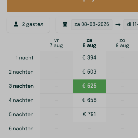
2 gasten
za
08-08-2026
di
11
vr
za
zo
7 aug
8 aug
9 aug
—
€ 394
—
1 nacht
—
€ 503
—
2 nachten
—
€ 525
—
3 nachten
—
€ 658
—
4 nachten
—
€ 791
—
5 nachten
—
—
—
6 nachten