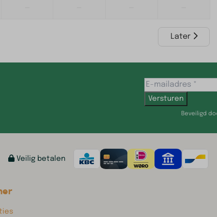
—
—
—
—
Later
Versturen
Beveiligd d
Veilig betalen
mer
ies