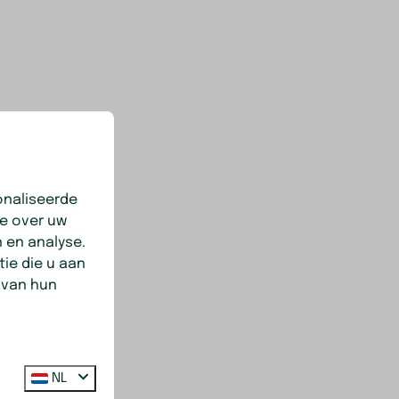
onaliseerde
ie over uw
 en analyse.
ie die u aan
 van hun
NL