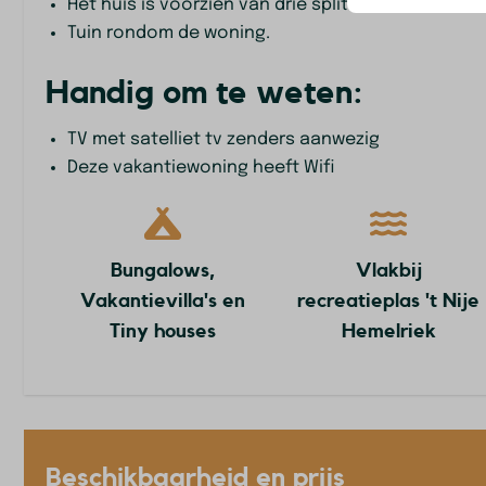
Het huis is voorzien van drie splitunits voor he
Aan de bosra
Tuin rondom de woning.
Toegankelijkheid
Sport en act
Handig om te weten:
Gelijkvloers
Fietsverhuur
TV met satelliet tv zenders aanwezig
Deze vakantiewoning heeft Wifi
Bungalows,
Vlakbij
Vakantievilla's en
recreatieplas 't Nije
Tiny houses
Hemelriek
Beschikbaarheid en prijs