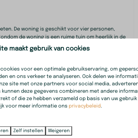
r
Badkamer
eten. De woning is geschikt voor vier personen,
 Rondom de woning is een ruime tuin om heerlijk in de
bed: 1
Douche
te maakt gebruik van cookies
ed: 2
Toilet
Wastafel: 1
Toilet: 1
 cookies voor een optimale gebruikservaring, om gepers
en
den en ons verkeer te analyseren. Ook delen we informat
Veiligheid
ctiekookplaat, vaatwasser, combi oven met
nze site met onze partners voor social media, adverteren
s kunnen deze gegevens combineren met andere informat
machine
Rookmelder
trekt of die ze hebben verzameld op basis van uw gebruik
kbank en eettafel met 4 stoelen
ijk voor meer informatie ons
privacybeleid
.
t een tweepersoonbed van 180 bij 200 cm en is
sse dekbedden. De tweede slaapkamer heeft twee
g
eren
Zelf instellen
Weigeren
afel met opbergmeubel en toilet.