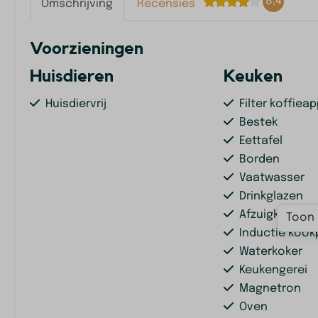
8,4
Omschrijving
Recensies
Voorzieningen
Huisdieren
Keuken
Huisdiervrij
Filter koffiea
Bestek
Eettafel
Borden
Vaatwasser
Drinkglazen
Afzuigkap
Toon 
Inductie kook
Waterkoker
Keukengerei
Magnetron
Oven