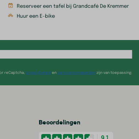
Reserveer een tafel bij Grandcafé De Kremmer
Huur een E-bike
oor reCaptcha,
privacybeleid
en
servicevoorwaarden
zijn van toepassing.
Beoordelingen
9.1