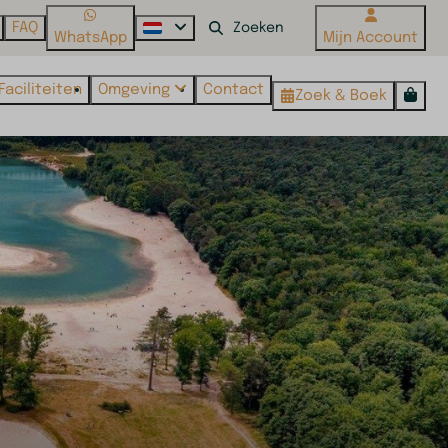
FAQ
WhatsApp
Mijn Account
Faciliteiten
Omgeving
Contact
Zoek & Boek