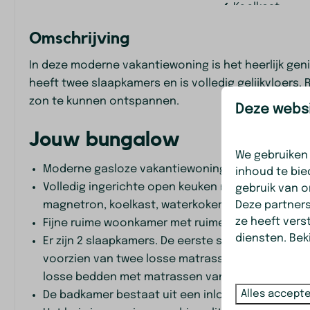
Koelkast
Pannen
Omschrijving
Entertainment
Slaapkame
In deze moderne vakantiewoning is het heerlijk geni
heeft twee slaapkamers en is volledig gelijkvloers.
TV
Tweepersoons
zon te kunnen ontspannen.
Deze websi
AM/FM radio
Eenpersoonsb
Smart TV
Beddengoed
Jouw bungalow
Wifi
Kledingkast
We gebruiken
Moderne gasloze vakantiewoning voor 4 person
inhoud te bie
Verwarming &
Ligging
Volledig ingerichte open keuken met 5 pits indu
gebruik van o
Verkoeling
Deze partner
magnetron, koelkast, waterkoker en filter koffie
Middagzon
ze heeft vers
Fijne ruime woonkamer met ruime 4-persoons hoe
Airconditioning
Avondzon
diensten. Bek
Er zijn 2 slaapkamers. De eerste slaapkamer heef
Vrijstaand
voorzien van twee losse matrassen met twee lo
Ochtendzon
losse bedden met matrassen van 90 bij 200 cm.
Rustige liggin
Alles accept
De badkamer bestaat uit een inloopdouche, wast
Schaduw